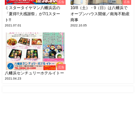
広告
広告
ミスタータイヤマン八幡浜店の
10/8（土）・9（日）は八幡浜で
「夏得!!大感謝祭」が7/1スター
オープンハウス開催／南海不動産
ト!!
商事
2021.07.01
2022.10.05
広告
八幡浜センチュリーホテルイトー
2021.04.23