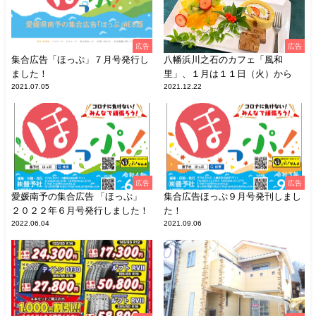
広告
広告
集合広告「ほっぷ」７月号発行し
八幡浜川之石のカフェ「風和
ました！
里」、１月は１１日（火）から
2021.07.05
2021.12.22
広告
広告
愛媛南予の集合広告 「ほっぷ」
集合広告ほっぷ９月号発刊しまし
２０２２年６月号発行しました！
た！
2022.06.04
2021.09.06