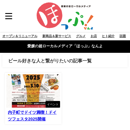
オープン＆リニューアル
新商品＆新サービス
グルメ
お店
ヒト紹介
話題
愛媛の超ローカルメディア「ほっぷ」なんよ
ビール好きな人と繋がりたいの記事一覧
イベント
内子町でドイツ満喫！ドイ
ツフェスタ2025開催