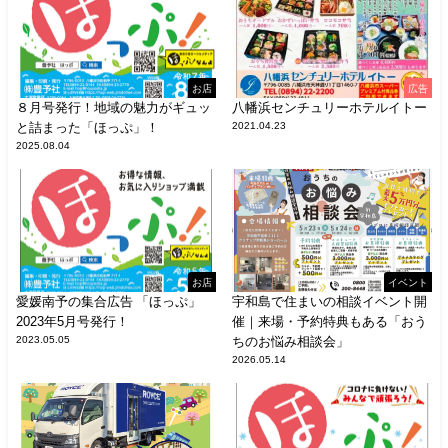
お店
広告
８月号発行！地域の魅力がギュッ
八幡浜センチュリーホテルイトー
と詰まった「ほっぷ」！
2021.04.23
2025.08.04
お店
イベント
愛媛南予の集合広告 「ほっぷ」
宇和島で住まいの相談イベント開
2023年5月号発行！
催｜来場・予約特典もある「おう
2023.05.05
ちのお悩み相談会」
2026.05.14