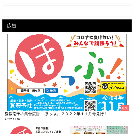
広告
広告
愛媛南予の集合広告 「ほっぷ」 ２０２２年１１月号発行！
2022.11.07