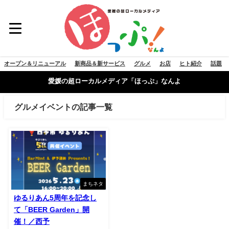
オープン＆リニューアル
新商品＆新サービス
グルメ
お店
ヒト紹介
話題
愛媛の超ローカルメディア「ほっぷ」なんよ
グルメイベントの記事一覧
まちネタ
ゆるりあん5周年を記念し
て「BEER Garden」開
催！／西予