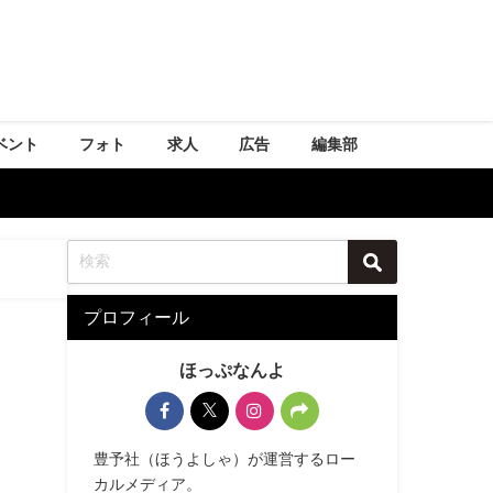
ベント
フォト
求人
広告
編集部
プロフィール
ほっぷなんよ
豊予社（ほうよしゃ）が運営するロー
カルメディア。