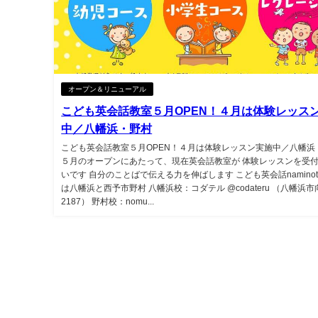
オープン＆リニューアル
こども英会話教室５月OPEN！４月は体験レッス
中／八幡浜・野村
こども英会話教室５月OPEN！４月は体験レッスン実施中／八幡浜
５月のオープンにあたって、現在英会話教室が 体験レッスンを受
いです 自分のことばで伝える力を伸ばします こども英会話naminot
は八幡浜と西予市野村 八幡浜校：コダテル @codateru （八幡浜市
2187） 野村校：nomu...