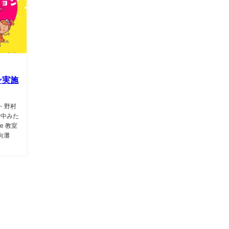
ン実施
・野村
付中みた
e 教室
向灘