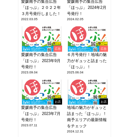
愛媛南予の集合広告
愛媛南予の集合広告
「ほっぷ」２０２２年
「ほっぷ」 2024年2月
３月号発行しました！
号発行！
2022.03.05
2024.02.05
広告
広告
愛媛南予の集合広告
６月号発行！地域の魅
「ほっぷ」 2023年9月
力がギュッと詰まった
号発行！
「ほっぷ」！
2023.09.04
2025.06.04
お店
お店
愛媛南予の集合広告
地域の魅力がギュッと
「ほっぷ」 2023年7月
詰まった「ほっぷ」！
号発行！
南予エリアの最新情報
2023.07.11
をチェック
2024.12.31