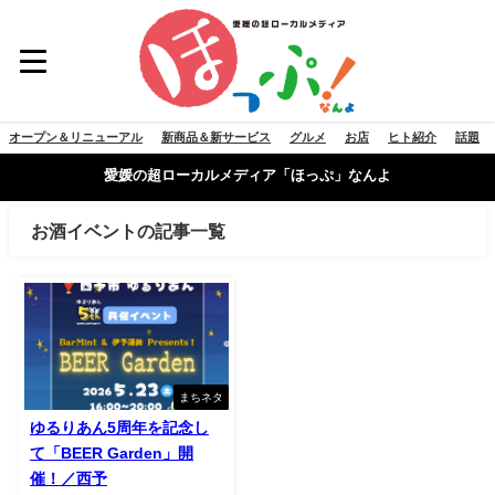
オープン＆リニューアル
新商品＆新サービス
グルメ
お店
ヒト紹介
話題
愛媛の超ローカルメディア「ほっぷ」なんよ
お酒イベントの記事一覧
まちネタ
ゆるりあん5周年を記念し
て「BEER Garden」開
催！／西予