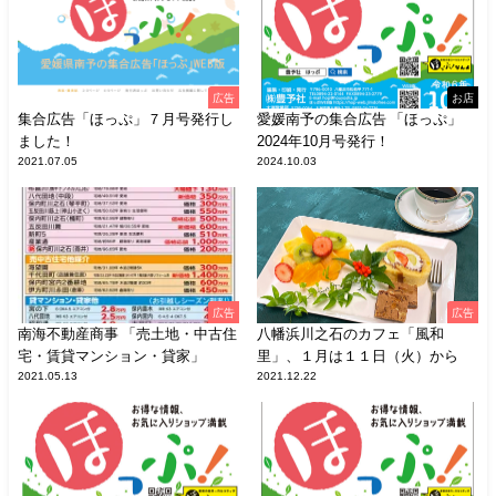
広告
お店
集合広告「ほっぷ」７月号発行し
愛媛南予の集合広告 「ほっぷ」
ました！
2024年10月号発行！
2021.07.05
2024.10.03
広告
広告
南海不動産商事 「売土地・中古住
八幡浜川之石のカフェ「風和
宅・賃貸マンション・貸家」
里」、１月は１１日（火）から
2021.05.13
2021.12.22