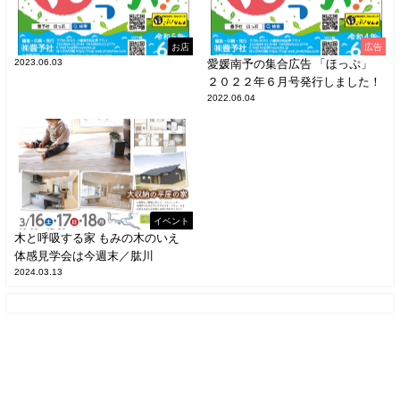
お店
広告
2023.06.03
愛媛南予の集合広告 「ほっぷ」
２０２２年６月号発行しました！
2022.06.04
イベント
木と呼吸する家 もみの木のいえ
体感見学会は今週末／肱川
2024.03.13