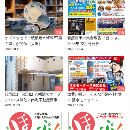
広告
広告
オズメッセで「砥部焼MARKET第
愛媛南予の集合広告 「ほっぷ」
２弾」が開催（大洲）
2023年 12月号発行！
2022.08.10
2023.12.04
広告
広告
11/5(土)・6(日)は 八幡浜でオープ
燃費が悪い、そんな不満を解消!!
ンハウス開催／南海不動産商事
／ 清水モータース
2022.11.03
2021.10.06