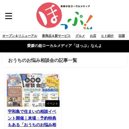
オープン＆リニューアル
新商品＆新サービス
グルメ
お店
ヒト紹介
話題
愛媛の超ローカルメディア「ほっぷ」なんよ
おうちのお悩み相談会の記事一覧
イベント
宇和島で住まいの相談イベ
ント開催｜来場・予約特典
もある「おうちのお悩み相